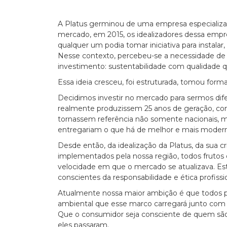
A Platus germinou de uma empresa especializada
mercado, em 2015, os idealizadores dessa empr
qualquer um podia tomar iniciativa para instalar,
Nesse contexto, percebeu-se a necessidade de c
investimento: sustentabilidade com qualidade
Essa ideia cresceu, foi estruturada, tomou forma
Decidimos investir no mercado para sermos dif
realmente produzissem 25 anos de geração, com
tornassem referência não somente nacionais, m
entregariam o que há de melhor e mais moderno
Desde então, da idealização da Platus, da sua c
implementados pela nossa região, todos frut
velocidade em que o mercado se atualizava. E
conscientes da responsabilidade e ética profiss
Atualmente nossa maior ambição é que todos 
ambiental que esse marco carregará junto com 
Que o consumidor seja consciente de quem são 
eles passaram.