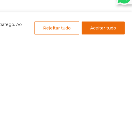
tráfego. Ao
Rejeitar tudo
Aceitar tudo
PA DO SITE
me
Instalação
nos
Operações
latus
Manutenção
jetos
Simulação
viços