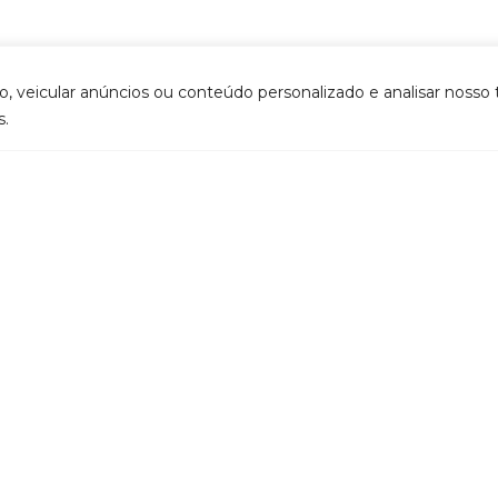
 veicular anúncios ou conteúdo personalizado e analisar nosso 
s.
MA
(42) 3622-0100
(46) 2604-0521
Ho
Pla
GUARAPUAVA
PATO BRANCO
A P
Rua Domingos Caetano
Rua Caramuru,
do Amaral, nº 116 - Batel
nº 654 - Centro
Pro
Ser