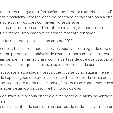
 em tecnologia da informação que fornecia materiais para o Bras
esa encararam uma realidade de mercado decadente para a ener
 não existiam opções confiáveis no setor solar.
onstruir um mercado diferente e inovador, visando além do lucr
 que entrega uma economia verdadeiramente rentável!
 e foi finalmente aplicada no ano de 2016!
erentes, transparecendo os nossos objetivos, entregando uma q
 equipamentos confiáveis, de marcas renomadas e com testagens
as também internacionais, com a certeza de que os nossos pro
 nesse setor que se atualiza rapidamente a cada dia.
riação, até a atualidade, nossos objetivos se concretizaram e se
os de capacitações que ampliaram o conhecimento da nossa eq
stamos sempre à procura de inovações, técnicas modernas, cur
ional, entregando o nosso melhor todos os dias.
produzam sua própria energia e entendam que além da vantage
ele.
os fabricantes de seus equipamentos, de onde eles vêm e o pro