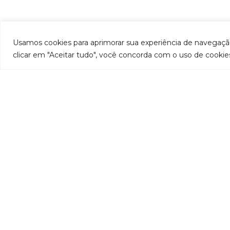
Usamos cookies para aprimorar sua experiência de navegação,
clicar em "Aceitar tudo", você concorda com o uso de cookie
REDES SOCIAIS
Nos siga no instagram
@platusenergiasolar
Curta o nosso facebook
@platusenergiasolar