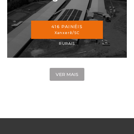
416 PAINÉIS
Xanxerê/SC
RURAIS
VER MAIS