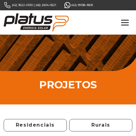
(42) 3622-0100
|
(46) 2604-0521
(42) 99138-1809
PROJETOS
Residenciais
Rurais