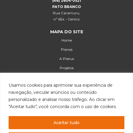
(46) 2604-0521
PATO BRANCO
Rua Caramuru,
nº 654 - Centro
MAPA DO SITE
Home
Planos
A Platus
Projetos
Serviços
Usamos cookies para aprimorar sua experiência de
Blog
navegação, veicular anúncios ou conteúdo
Instalação
personalizado e analisar nosso tráfego. Ao clicar em
Operações
"Aceitar tudo", você concorda com o uso de cookies.
Manutenção
Aceitar tudo
Simulação