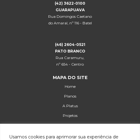
(42) 3622-0100
GUARAPUAVA
Rua Domingos Caetano
do Amaral, nº 116 - Batel
(46) 2604-0521
PATO BRANCO
Rua Caramuru,
nº 654 - Centro
MAPA DO SITE
Home
Planos
A Platus
Projetos
Serviços
Blog
Usamos cookies para aprimorar sua experiência de