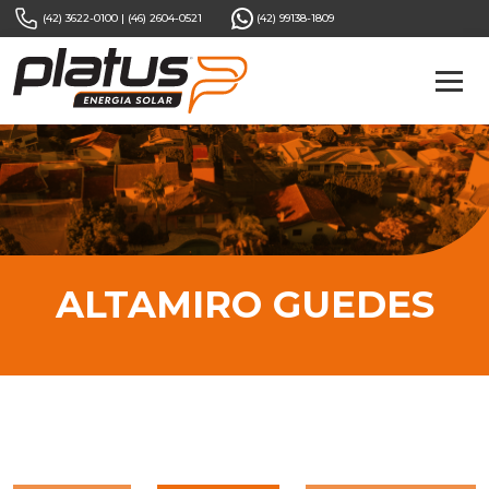
(42) 3622-0100
|
(46) 2604-0521
(42) 99138-1809
ALTAMIRO GUEDES