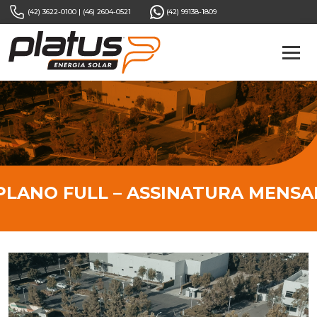
(42) 3622-0100
|
(46) 2604-0521
(42) 99138-1809
PLANO FULL – ASSINATURA MENSA