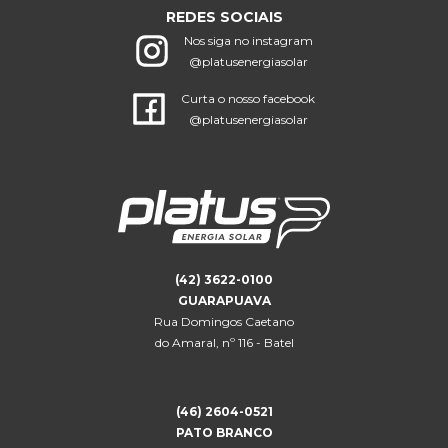
REDES SOCIAIS
Nos siga no instagram
@platusenergiasolar
Curta o nosso facebook
@platusenergiasolar
(42) 3622-0100
GUARAPUAVA
Rua Domingos Caetano
do Amaral, nº 116 - Batel
(46) 2604-0521
PATO BRANCO